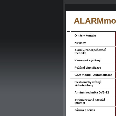
ALARMmon
O nás + kontakt
Novinky
Alarmy, zabezpečovací
technika
Kamerové systémy
Požární signalizace
GSM modul - Automatizace
Elektronický vrátný,
videotelefony
Anténní technika DVB-T2
Strukturovaná kabeláž -
internet
Záruka a servis