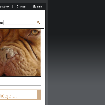
stránek
RSS
Tisk
at:
čeje,...