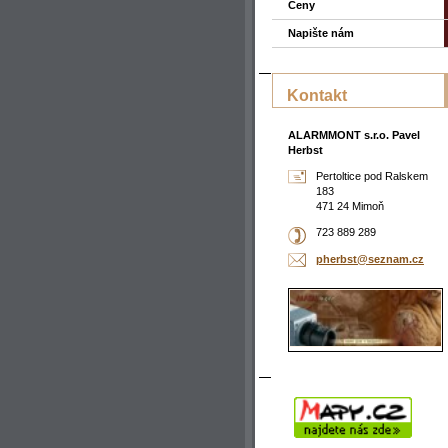
Ceny
Napište nám
Kontakt
ALARMMONT s.r.o. Pavel
Herbst
Pertoltice pod Ralskem
183
471 24 Mimoň
723 889 289
pherbst@
seznam.c
z