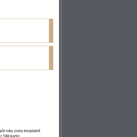
půl roku zcela bezplatně
z SIM karty).