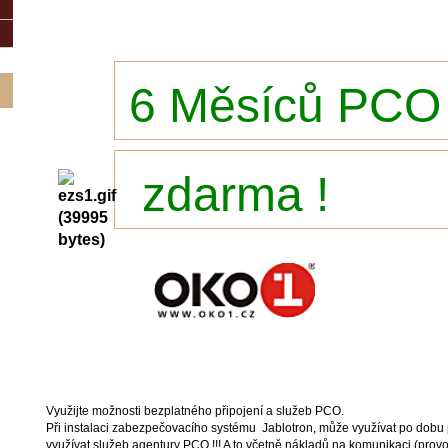
6 Měsíců PCO
zdarma !
Využijte možnosti bezplatného připojení a služeb PCO.
Při instalaci zabezpečovacího systému Jablotron, může využívat po dobu 
využívat služeb agentury PCO !!! A to včetně nákladů na komunikaci (provo