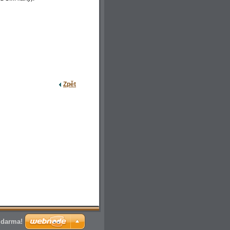
Zpět
zdarma!