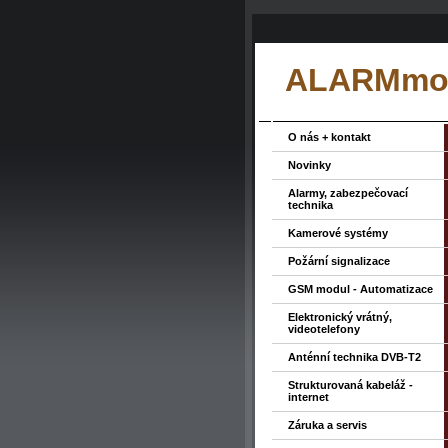
ALARMmon
O nás + kontakt
Novinky
Alarmy, zabezpečovací
technika
Kamerové systémy
Požární signalizace
GSM modul - Automatizace
Elektronický vrátný,
videotelefony
Anténní technika DVB-T2
Strukturovaná kabeláž -
internet
Záruka a servis