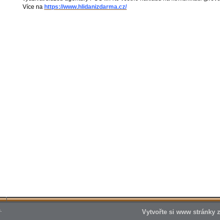
Více na
https://www.hlidanizdarma.cz/
.
Vytvořte si www stránky 