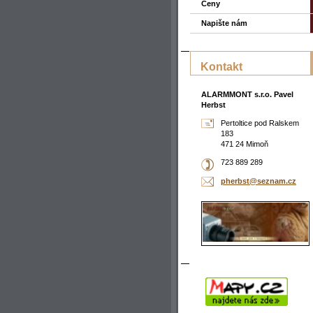
Ceny
Napište nám
Kontakt
ALARMMONT s.r.o. Pavel
Herbst
Pertoltice pod Ralskem
183
471 24 Mimoň
723 889 289
pherbst@
seznam.c
z